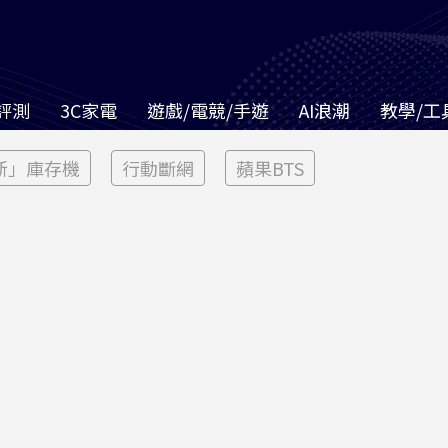
評測
3C家電
遊戲/電競/手遊
AI浪潮
教學/工
新」庫存機
行動斷網
蘋果BTS