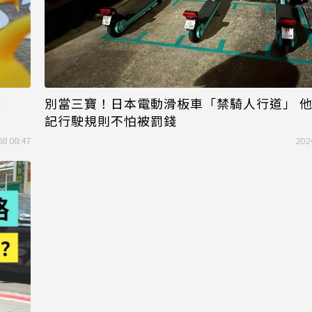
文
別當三寶！日本電動滑板車「禁騎人行道」 
記行駛規則不怕被罰錢
08 08:47
202