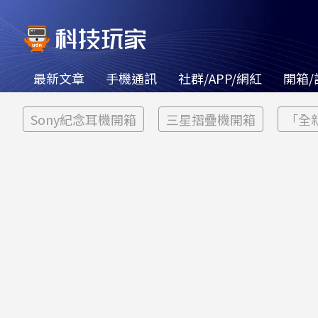
最新文章
手機通訊
社群/APP/網紅
開箱/
Sony紀念耳機開箱
三星摺疊機開箱
「全