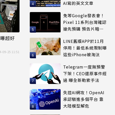
AI寫的英文文章
免等Google發表會！
Pixel 11系列台灣確認
搶先預購 預告片暗示
全新配色
他曝超好
LINE舊版APP於11月
停用！最低系統限制曝
4-09-25 11:51
這些iPhone被淘汰
Telegram一度無預警
下架！CEO還原事件經
過 曝全新勒索手法
失控AI網攻！OpenAI
承認駭進多個平台 靠
大陸模型解危