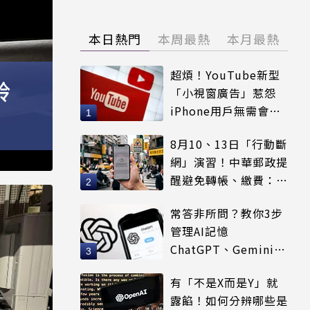
本日熱門
本周最熱
本月最熱
超煩！YouTube新型
鈴
「小視窗廣告」惹怨
iPhone用戶無需會員
輕鬆解決
8月10、13日「行動斷
網」演習！中華郵政提
醒避免轉帳、繳費：務
必留紀錄
常答非所問？教你3步
管理AI記憶
ChatGPT、Gemini都
適用
有「不是X而是Y」就
露餡！如何分辨哪些是