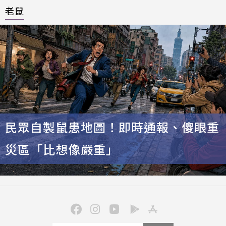
老鼠
民眾自製鼠患地圖！即時通報、傻眼重
災區「比想像嚴重」