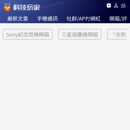
最新文章
手機通訊
社群/APP/網紅
開箱/評
Sony紀念耳機開箱
三星摺疊機開箱
「全新