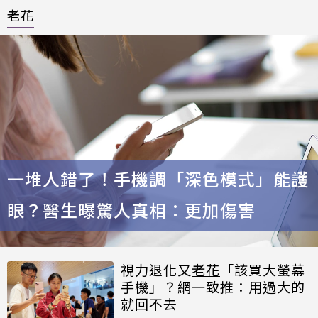
老花
一堆人錯了！手機調「深色模式」能護
眼？醫生曝驚人真相：更加傷害
視力退化又
老花
「該買大螢幕
手機」？網一致推：用過大的
就回不去