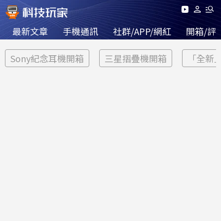
最新文章
手機通訊
社群/APP/網紅
開箱/評
Sony紀念耳機開箱
三星摺疊機開箱
「全新