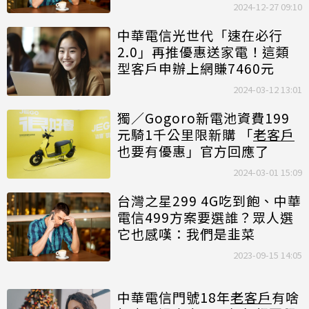
2024-12-27 09:10
中華電信光世代「速在必行
2.0」再推優惠送家電！這類
型客戶申辦上網賺7460元
2024-03-12 13:01
獨／Gogoro新電池資費199
元騎1千公里限新購 「
老客戶
也要有優惠」官方回應了
2024-03-01 15:09
台灣之星299 4G吃到飽、中華
電信499方案要選誰？眾人選
它也感嘆：我們是韭菜
2023-09-15 14:05
中華電信門號18年
老客戶
有啥