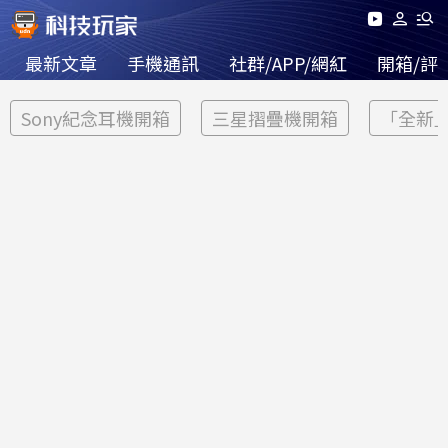
最新文章
手機通訊
社群/APP/網紅
開箱/評
Sony紀念耳機開箱
三星摺疊機開箱
「全新