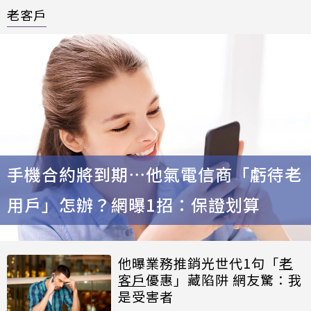
老客戶
手機合約將到期⋯他氣電信商「虧待老
用戶」怎辦？網曝1招：保證划算
他曝業務推銷光世代1句「
老
客戶
優惠」藏陷阱 網友驚：我
是受害者