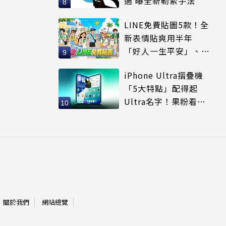
過 曝全新勒索手法
LINE免費貼圖5款！全
新表情貼爽用半年
「好人一生平安」、
「好熱」必用
iPhone Ultra摺疊機
「5大特點」配得起
Ultra名字！果粉看完
更心動
關於我們
網站總覽