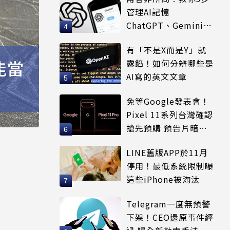
管理AI記憶
ChatGPT、Gemini都
適用
有「不是X而是Y」就
能當
露餡！如何分辨哪些是
AI寫的英文文章
免等Google發表會！
Pixel 11系列台灣確認
搶先預購 預告片暗示
全新配色
LINE舊版APP於11月
停用！最低系統限制曝
這些iPhone被淘汰
Telegram一度無預警
下架！CEO還原事件經