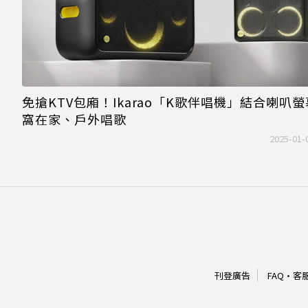
免搶KTV包廂！Ikarao「K歌伴唱機」結合喇叭螢
窩在家、戶外唱歌
2025-01-
刊登廣告
FAQ
·
客