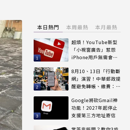
本日熱門
本周最熱
本月最熱
超煩！YouTube新型
「小視窗廣告」惹怨
iPhone用戶無需會員
輕鬆解決
8月10、13日「行動斷
網」演習！中華郵政提
醒避免轉帳、繳費：務
必留紀錄
Google將砍Gmail神
功能！2027年起停止
支援第三方地址寄信
常答非所問？教你3步