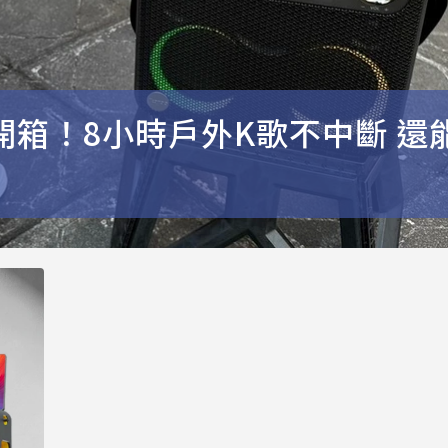
動KTV開箱！8小時戶外K歌不中斷 還