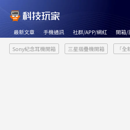
最新文章
手機通訊
社群/APP/網紅
開箱/
Sony紀念耳機開箱
三星摺疊機開箱
「全