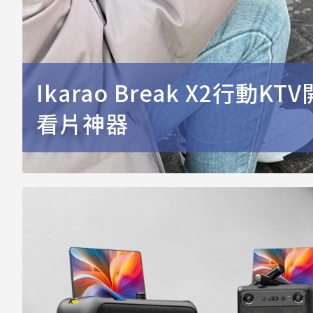
Ikarao Break X2行
看片神器