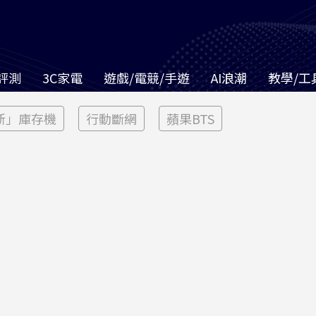
評測
3C家電
遊戲/電競/手遊
AI浪潮
教學/工
新」庫存機
行動斷網
蘋果BTS