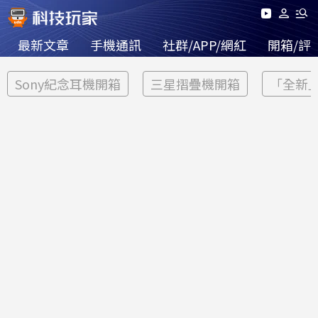
最新文章
手機通訊
社群/APP/網紅
開箱/評
Sony紀念耳機開箱
三星摺疊機開箱
「全新