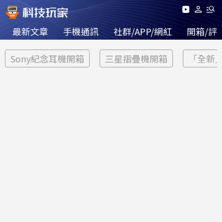
最新文章
手機通訊
社群/APP/網紅
開箱/評
Sony紀念耳機開箱
三星摺疊機開箱
「全新