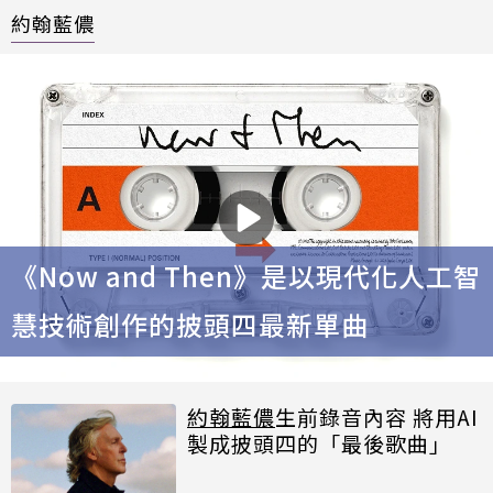
約翰藍儂
《Now and Then》是以現代化人工智
慧技術創作的披頭四最新單曲
約翰藍儂
生前錄音內容 將用AI
製成披頭四的「最後歌曲」