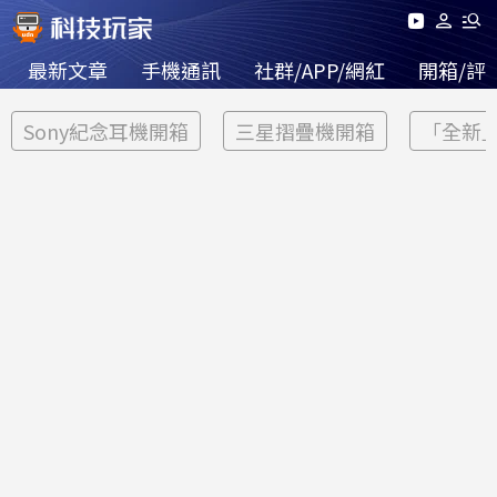
最新文章
手機通訊
社群/APP/網紅
開箱/評
Sony紀念耳機開箱
三星摺疊機開箱
「全新