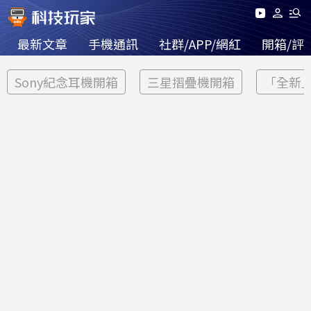
最新文章
手機通訊
社群/APP/網紅
開箱/評
Sony紀念耳機開箱
三星摺疊機開箱
「全新