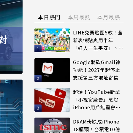
本日熱門
本周最熱
本月最熱
LINE免費貼圖5款！全
對
新表情貼爽用半年
「好人一生平安」、
「好熱」必用
Google將砍Gmail神
功能！2027年起停止
支援第三方地址寄信
超煩！YouTube新型
「小視窗廣告」惹怨
iPhone用戶無需會員
輕鬆解決
DRAM奇缺成iPhone
18瓶頸！台積電10億