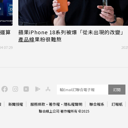
I運算
蘋果iPhone 18系列被爆「從未出現的改變
產品線
果粉很難熬
04 07:29
202
訂閱
服
新聞授權
服務條款
·
著作權
·
隱私權聲明
聯合報系
訂報紙
聯合線上公司 著作權所有 ©2025