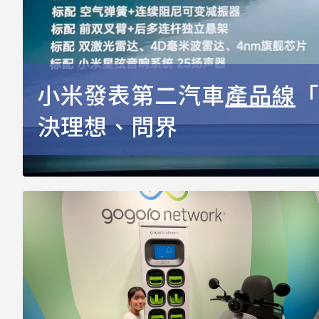
小米發表第二汽車
產品線
「
決理想、問界