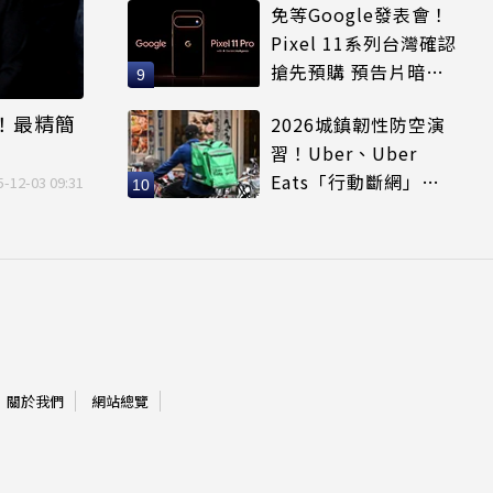
免等Google發表會！
Pixel 11系列台灣確認
搶先預購 預告片暗示
全新配色
」！最精簡
2026城鎮韌性防空演
習！Uber、Uber
Eats「行動斷網」注
5-12-03 09:31
意5大區域暫停時間
關於我們
網站總覽