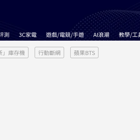
評測
3C家電
遊戲/電競/手遊
AI浪潮
教學/工
新」庫存機
行動斷網
蘋果BTS