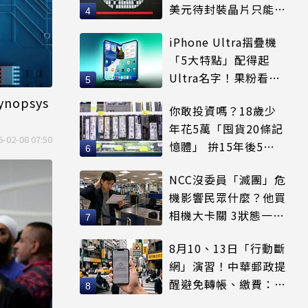
美元待封裝晶片只能枯
等
iPhone Ultra摺疊機
「5大特點」配得起
Ultra名字！果粉看完
更心動
nopsys
你敢投資嗎？18歲少
年花5萬「囤貨20條記
6-02-08 07:50
憶體」 拚15年後5倍
賣出
NCC沒委員「滅團」危
機影響民眾什麼？他買
相機大卡關 3狀態一同
受害
8月10、13日「行動斷
網」演習！中華郵政提
醒避免轉帳、繳費：務
必留紀錄