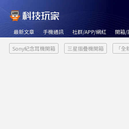
最新文章
手機通訊
社群/APP/網紅
開箱/
Sony紀念耳機開箱
三星摺疊機開箱
「全