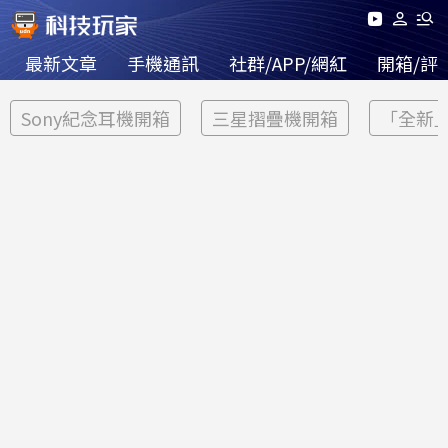
最新文章
手機通訊
社群/APP/網紅
開箱/評
Sony紀念耳機開箱
三星摺疊機開箱
「全新