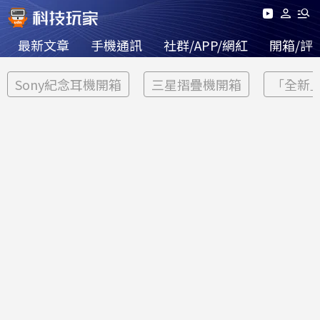
最新文章
手機通訊
社群/APP/網紅
開箱/評
Sony紀念耳機開箱
三星摺疊機開箱
「全新