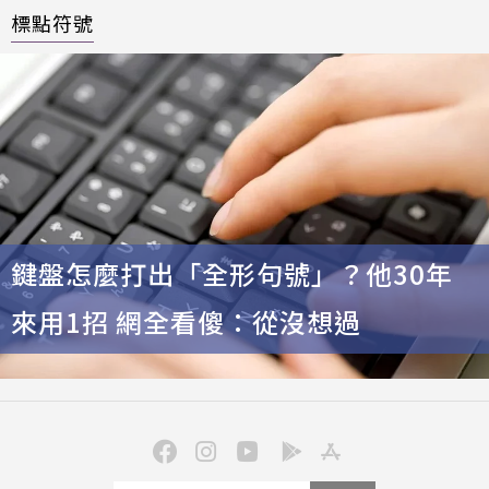
標點符號
鍵盤怎麼打出「全形句號」？他30年
來用1招 網全看傻：從沒想過