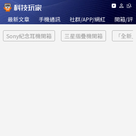
最新文章
手機通訊
社群/APP/網紅
開箱/評
Sony紀念耳機開箱
三星摺疊機開箱
「全新