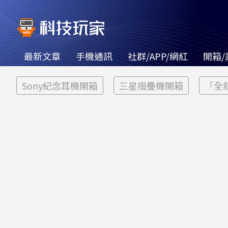
最新文章
手機通訊
社群/APP/網紅
開箱/
Sony紀念耳機開箱
三星摺疊機開箱
「全