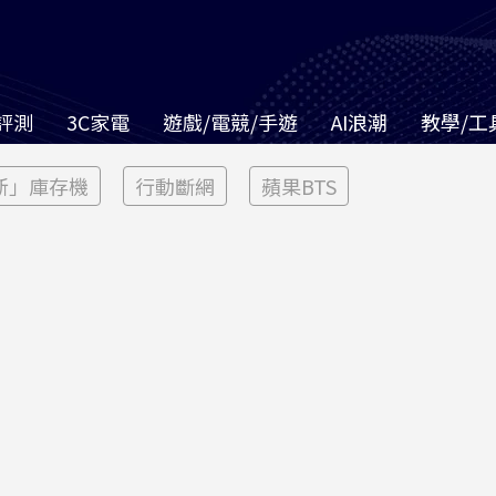
評測
3C家電
遊戲/電競/手遊
AI浪潮
教學/工
新」庫存機
行動斷網
蘋果BTS