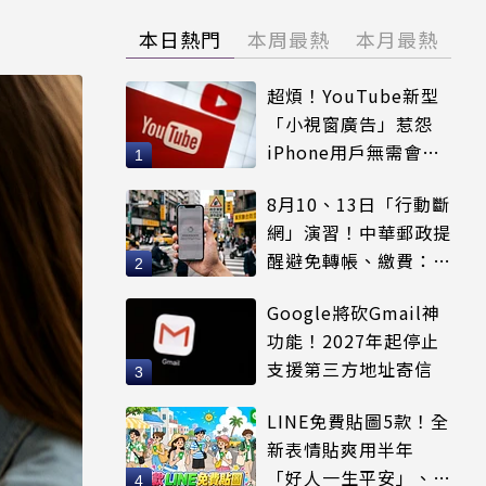
本日熱門
本周最熱
本月最熱
超煩！YouTube新型
「小視窗廣告」惹怨
iPhone用戶無需會員
輕鬆解決
8月10、13日「行動斷
網」演習！中華郵政提
醒避免轉帳、繳費：務
必留紀錄
Google將砍Gmail神
功能！2027年起停止
支援第三方地址寄信
LINE免費貼圖5款！全
新表情貼爽用半年
「好人一生平安」、