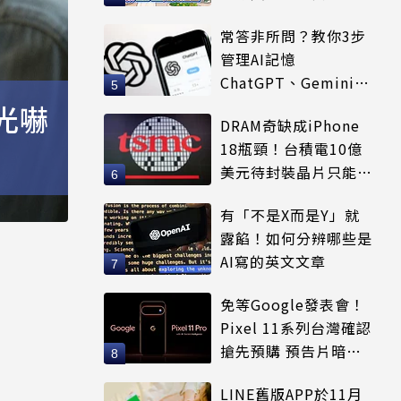
「好熱」必用
常答非所問？教你3步
管理AI記憶
ChatGPT、Gemini都
適用
光嚇
DRAM奇缺成iPhone
18瓶頸！台積電10億
美元待封裝晶片只能枯
等
有「不是X而是Y」就
露餡！如何分辨哪些是
AI寫的英文文章
免等Google發表會！
Pixel 11系列台灣確認
搶先預購 預告片暗示
全新配色
LINE舊版APP於11月