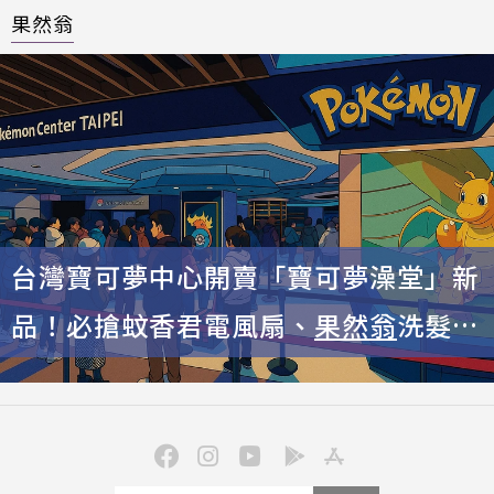
果然翁
台灣寶可夢中心開賣「寶可夢澡堂」新
品！必搶蚊香君電風扇、
果然翁
洗髮精
瓶