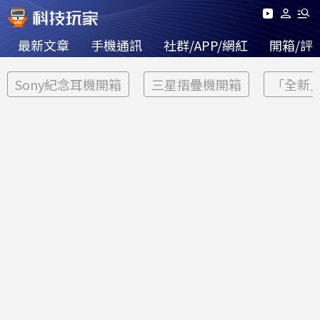
最新文章
手機通訊
社群/APP/網紅
開箱/評
Sony紀念耳機開箱
三星摺疊機開箱
「全新