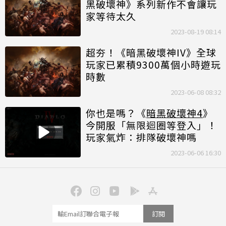
黑破壞神》系列新作不會讓玩
家等待太久
2023-08-19 08:14
超夯！《暗黑破壞神IV》全球
玩家已累積9300萬個小時遊玩
時數
2023-06-08 08:32
你也是嗎？《
暗黑破壞神4
》
今開服「無限迴圈等登入」！
玩家氣炸：排隊破壞神嗎
2023-06-06 16:30
訂閱