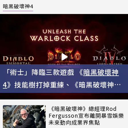
暗黑破壞神4
「術士」降臨三款遊戲 《
暗黑破壞神
4
》技能樹打掉重練、《暗黑破壞神
2》睽違25年迎來新職業
《暗黑破壞神》總經理Rod
Fergusson宣布離開暴雪娛樂
未來動向成業界焦點