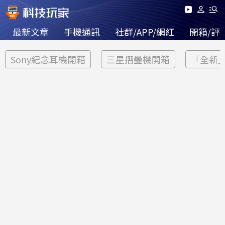
最新文章
手機通訊
社群/APP/網紅
開箱/評
Sony紀念耳機開箱
三星摺疊機開箱
「全新