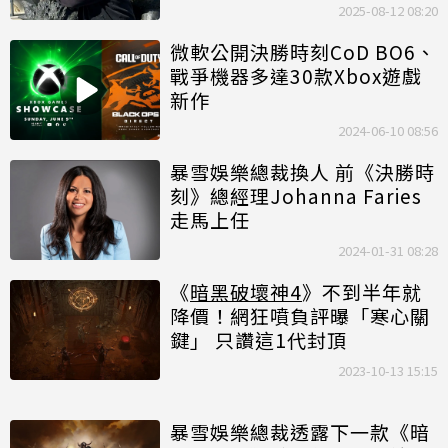
2025-08-12 08:20
微軟公開決勝時刻CoD BO6、
戰爭機器多達30款Xbox遊戲
新作
2024-06-10 08:56
暴雪娛樂總裁換人 前《決勝時
刻》總經理Johanna Faries
走馬上任
2024-01-31 08:28
《
暗黑破壞神4
》不到半年就
降價！網狂噴負評曝「寒心關
鍵」 只讚這1代封頂
2023-10-13 15:15
暴雪娛樂總裁透露下一款《暗