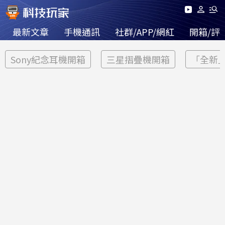
最新文章
手機通訊
社群/APP/網紅
開箱/評
Sony紀念耳機開箱
三星摺疊機開箱
「全新