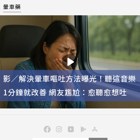
暈車藥
影／解決暈車嘔吐方法曝光！聽這音樂
1分鐘就改善 網友尷尬：愈聽愈想吐