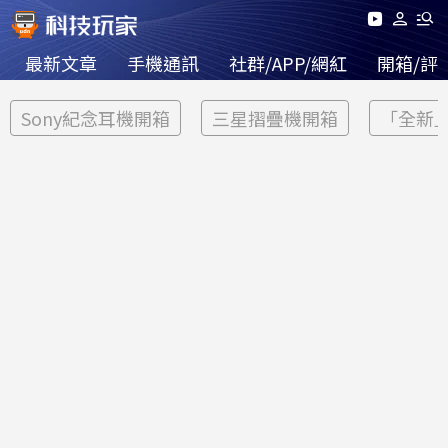
最新文章
手機通訊
社群/APP/網紅
開箱/評
Sony紀念耳機開箱
三星摺疊機開箱
「全新