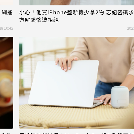
？網搖
小心！他買iPhone
整新機
少拿2物 忘記密碼
方解鎖慘遭拒絕
28 10:42
202