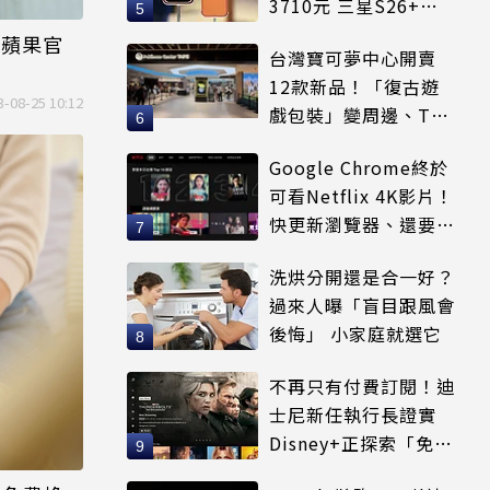
3710元 三星S26+狂
降8千元
求蘋果官
台灣寶可夢中心開賣
12款新品！「復古遊
3-08-25 10:12
戲包裝」變周邊、T恤
可裝進收納包
Google Chrome終於
可看Netflix 4K影片！
快更新瀏覽器、還要符
合條件才能用
洗烘分開還是合一好？
過來人曝「盲目跟風會
後悔」 小家庭就選它
不再只有付費訂閱！迪
士尼新任執行長證實
Disney+正探索「免費
串流」服務模式