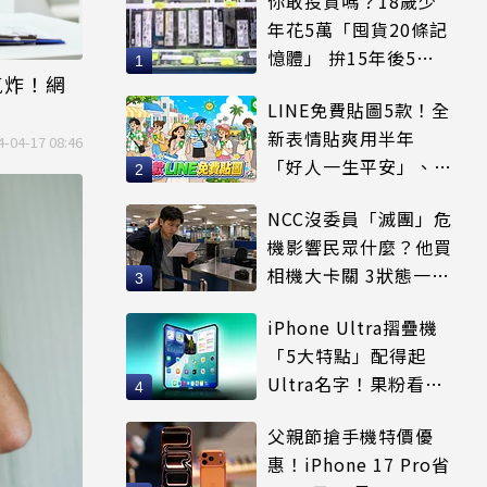
你敢投資嗎？18歲少
年花5萬「囤貨20條記
憶體」 拚15年後5倍
氣炸！網
賣出
LINE免費貼圖5款！全
新表情貼爽用半年
4-04-17 08:46
「好人一生平安」、
「好熱」必用
NCC沒委員「滅團」危
機影響民眾什麼？他買
相機大卡關 3狀態一同
受害
iPhone Ultra摺疊機
「5大特點」配得起
Ultra名字！果粉看完
更心動
父親節搶手機特價優
惠！iPhone 17 Pro省