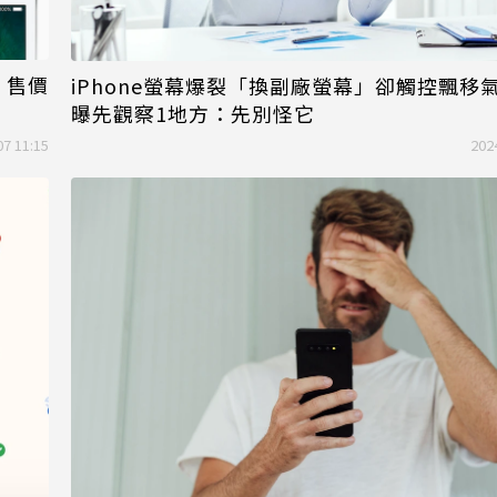
」售價
iPhone螢幕爆裂「換副廠螢幕」卻觸控飄移
曝先觀察1地方：先別怪它
07 11:15
202