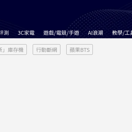
評測
3C家電
遊戲/電競/手遊
AI浪潮
教學/工
新」庫存機
行動斷網
蘋果BTS