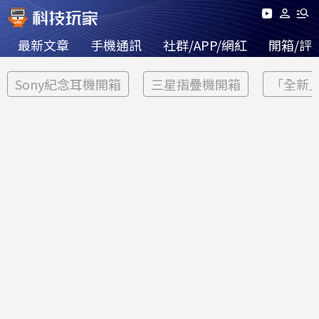
最新文章
手機通訊
社群/APP/網紅
開箱/評
Sony紀念耳機開箱
三星摺疊機開箱
「全新