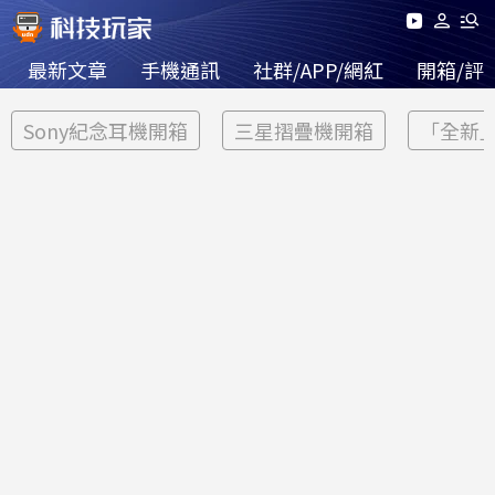
最新文章
手機通訊
社群/APP/網紅
開箱/評
Sony紀念耳機開箱
三星摺疊機開箱
「全新