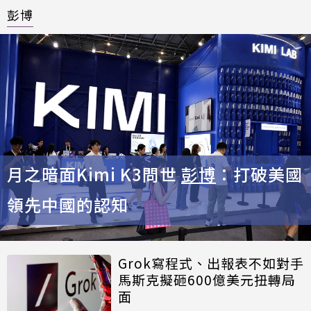
彭博
月之暗面Kimi K3問世
彭博
：打破美國
領先中國的認知
Grok寫程式、出報表不如對手
馬斯克擬砸600億美元扭轉局
面