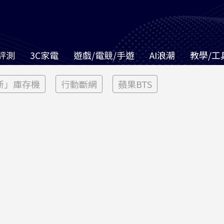
評測
3C家電
遊戲/電競/手遊
AI浪潮
教學/工
新」庫存機
行動斷網
蘋果BTS