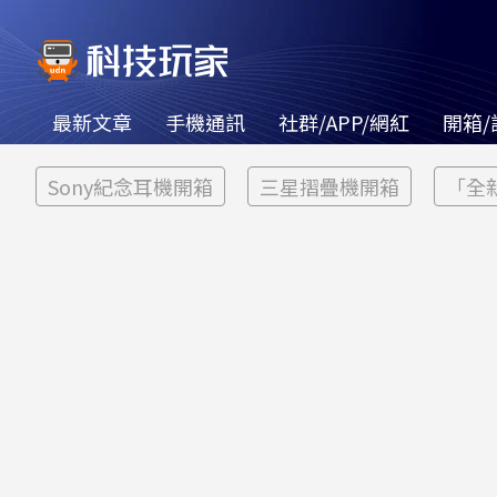
最新文章
手機通訊
社群/APP/網紅
開箱/
Sony紀念耳機開箱
三星摺疊機開箱
「全