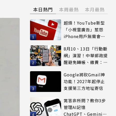
本日熱門
本周最熱
本月最熱
超煩！YouTube新型
「小視窗廣告」惹怨
iPhone用戶無需會員
輕鬆解決
8月10、13日「行動斷
網」演習！中華郵政提
醒避免轉帳、繳費：務
必留紀錄
Google將砍Gmail神
功能！2027年起停止
支援第三方地址寄信
常答非所問？教你3步
管理AI記憶
ChatGPT、Gemini都