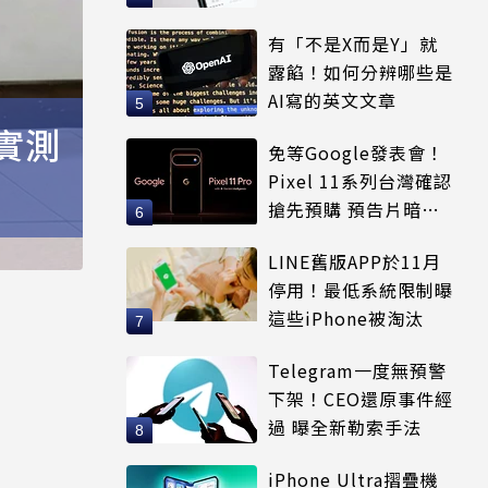
適用
有「不是X而是Y」就
露餡！如何分辨哪些是
AI寫的英文文章
 實測
免等Google發表會！
Pixel 11系列台灣確認
搶先預購 預告片暗示
全新配色
LINE舊版APP於11月
停用！最低系統限制曝
這些iPhone被淘汰
Telegram一度無預警
下架！CEO還原事件經
過 曝全新勒索手法
iPhone Ultra摺疊機