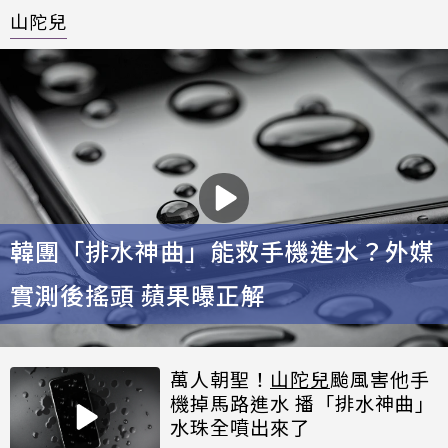
山陀兒
韓團「排水神曲」能救手機進水？外媒
實測後搖頭 蘋果曝正解
萬人朝聖！
山陀兒
颱風害他手
機掉馬路進水 播「排水神曲」
水珠全噴出來了