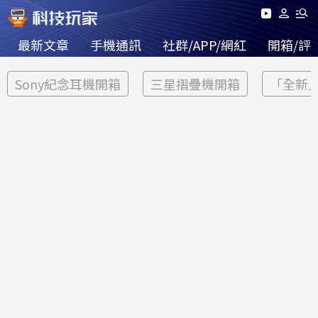
最新文章
手機通訊
社群/APP/網紅
開箱/評
Sony紀念耳機開箱
三星摺疊機開箱
「全新