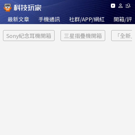
最新文章
手機通訊
社群/APP/網紅
開箱/評
Sony紀念耳機開箱
三星摺疊機開箱
「全新