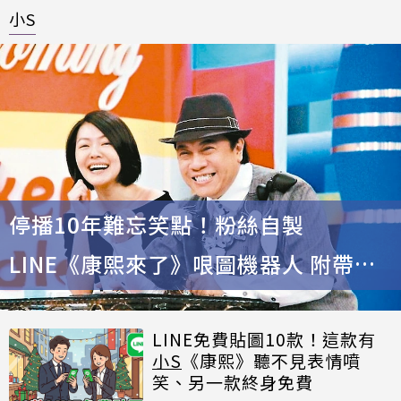
小S
停播10年難忘笑點！粉絲自製
LINE《康熙來了》哏圖機器人 附帶語
音隨時用
LINE免費貼圖10款！這款有
小S
《康熙》聽不見表情噴
笑、另一款終身免費