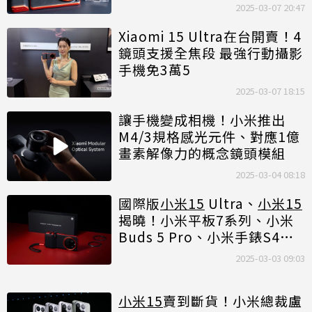
2025-03-07 20:47
Xiaomi 15 Ultra在台開賣！4
鏡頭支援全焦段 最強行動攝影
手機免3萬5
2025-03-07 18:15
讓手機變成相機！小米推出
M4/3規格感光元件、對應1億
畫素解像力的概念鏡頭模組
2025-03-04 08:18
國際版
小米15
Ultra、
小米15
揭曉！小米平板7系列、小米
Buds 5 Pro、小米手錶S4同
步推出
2025-03-03 09:03
小米15
賣到斷貨！小米總裁盧