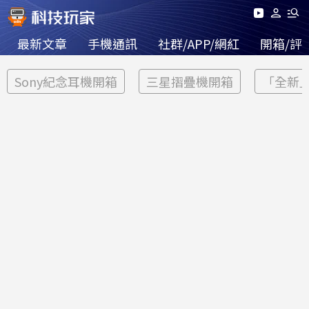
最新文章
手機通訊
社群/APP/網紅
開箱/評
Sony紀念耳機開箱
三星摺疊機開箱
「全新