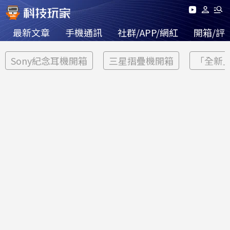
最新文章
手機通訊
社群/APP/網紅
開箱/評
Sony紀念耳機開箱
三星摺疊機開箱
「全新