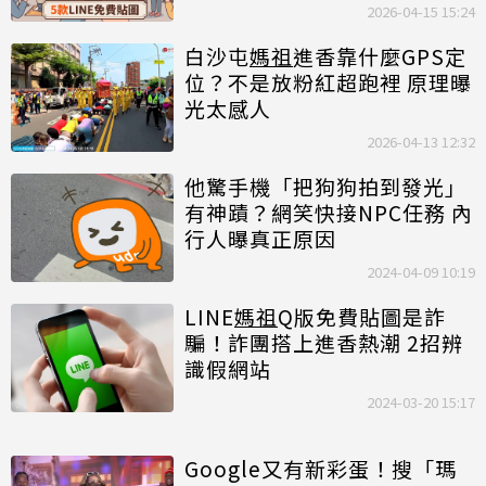
2026-04-15 15:24
白沙屯
媽祖
進香靠什麼GPS定
位？不是放粉紅超跑裡 原理曝
光太感人
2026-04-13 12:32
他驚手機「把狗狗拍到發光」
有神蹟？網笑快接NPC任務 內
行人曝真正原因
2024-04-09 10:19
LINE
媽祖
Q版免費貼圖是詐
騙！詐團搭上進香熱潮 2招辨
識假網站
2024-03-20 15:17
Google又有新彩蛋！搜「瑪