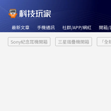
最新文章
手機通訊
社群/APP/網紅
開箱/
Sony紀念耳機開箱
三星摺疊機開箱
「全