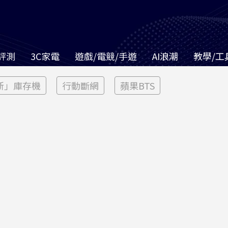
評測
3C家電
遊戲/電競/手遊
AI浪潮
教學/工
新」庫存機
行動斷網
蘋果BTS