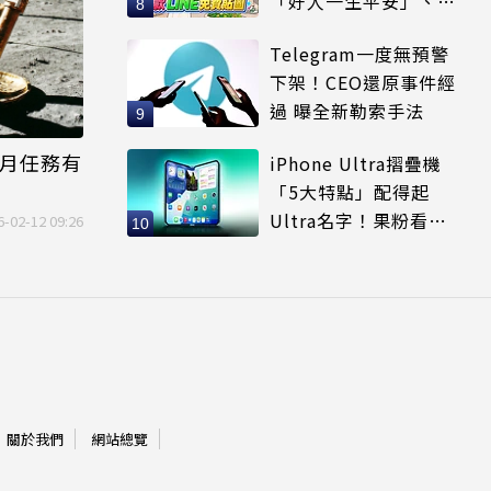
「好人一生平安」、
「好熱」必用
Telegram一度無預警
下架！CEO還原事件經
過 曝全新勒索手法
繞月任務有
iPhone Ultra摺疊機
「5大特點」配得起
Ultra名字！果粉看完
6-02-12 09:26
更心動
關於我們
網站總覽