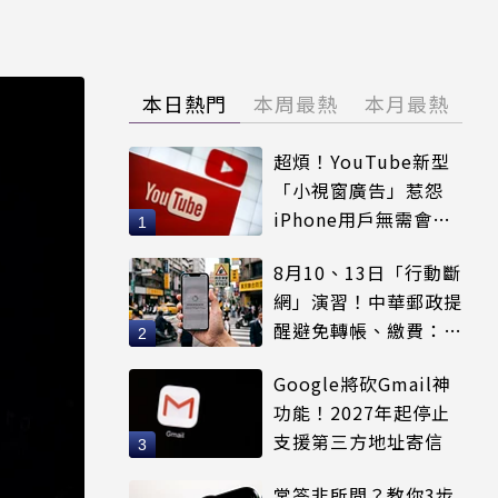
本日熱門
本周最熱
本月最熱
超煩！YouTube新型
「小視窗廣告」惹怨
iPhone用戶無需會員
輕鬆解決
8月10、13日「行動斷
網」演習！中華郵政提
醒避免轉帳、繳費：務
必留紀錄
Google將砍Gmail神
功能！2027年起停止
支援第三方地址寄信
常答非所問？教你3步