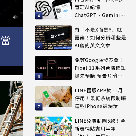
管理AI記憶
ChatGPT、Gemini都
適用
有「不是X而是Y」就
竟當
露餡！如何分辨哪些是
AI寫的英文文章
免等Google發表會！
Pixel 11系列台灣確認
搶先預購 預告片暗示
全新配色
LINE舊版APP於11月
停用！最低系統限制曝
這些iPhone被淘汰
LINE免費貼圖5款！全
新表情貼爽用半年