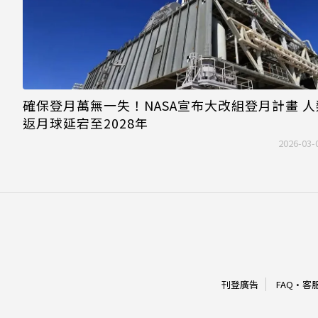
確保登月萬無一失！NASA宣布大改組登月計畫 
返月球延宕至2028年
2026-03-
刊登廣告
FAQ
·
客