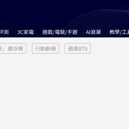
評測
3C家電
遊戲/電競/手遊
AI浪潮
教學/工
新」庫存機
行動斷網
蘋果BTS