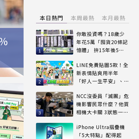
本日熱門
本周最熱
本月最熱
你敢投資嗎？18歲少
5%
年花5萬「囤貨20條記
憶體」 拚15年後5倍
賣出
LINE免費貼圖5款！全
新表情貼爽用半年
「好人一生平安」、
「好熱」必用
NCC沒委員「滅團」危
機影響民眾什麼？他買
相機大卡關 3狀態一同
受害
iPhone Ultra摺疊機
「5大特點」配得起