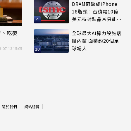
DRAM奇缺成iPhone
18瓶頸！台積電10億
美元待封裝晶片只能枯
等
啡、吃麥
全球最大AI算力設施落
腳內蒙 面積約20個足
球場大
3-07-13 15:05
關於我們
網站總覽