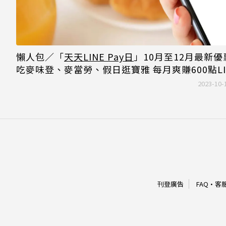
懶人包／「
天天LINE Pay日
」10月至12月最新優
吃麥味登、麥當勞、假日逛寶雅 每月爽賺600點LI
POINTS
2023-10-
刊登廣告
FAQ
·
客