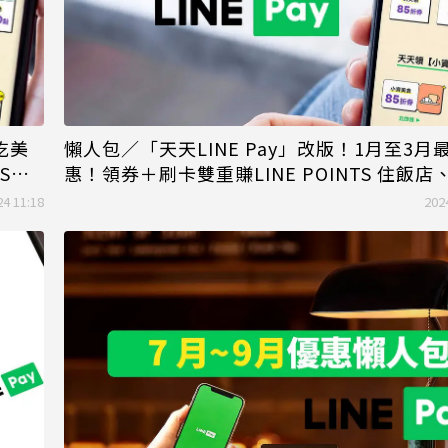
吃美
懶人包／「天天LINE Pay」改版！1月至3月
S回
惠！領券＋刷卡雙重賺LINE POINTS 住飯
勞、買文具都能用
24 11:18
202