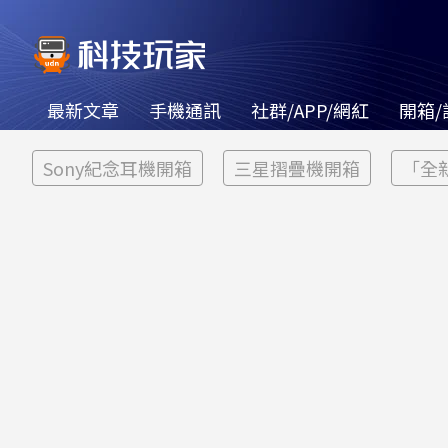
最新文章
手機通訊
社群/APP/網紅
開箱/
Sony紀念耳機開箱
三星摺疊機開箱
「全