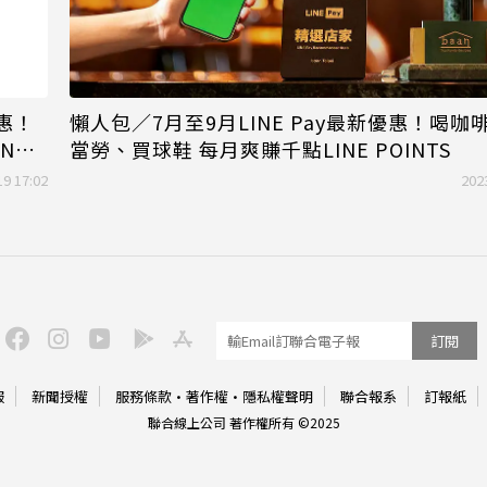
惠！
懶人包／7月至9月LINE Pay最新優惠！喝咖
NE
當勞、買球鞋 每月爽賺千點LINE POINTS
19 17:02
202
訂閱
服
新聞授權
服務條款
·
著作權
·
隱私權聲明
聯合報系
訂報紙
聯合線上公司 著作權所有 ©2025