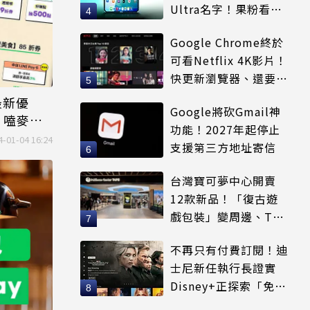
Ultra名字！果粉看完
更心動
Google Chrome終於
可看Netflix 4K影片！
快更新瀏覽器、還要符
合條件才能用
最新優
Google將砍Gmail神
店、嗑麥當
功能！2027年起停止
4-01-04 16:24
支援第三方地址寄信
台灣寶可夢中心開賣
12款新品！「復古遊
戲包裝」變周邊、T恤
可裝進收納包
不再只有付費訂閱！迪
士尼新任執行長證實
Disney+正探索「免費
串流」服務模式