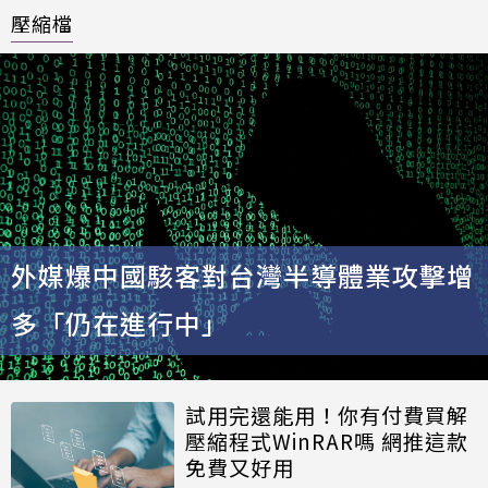
壓縮檔
外媒爆中國駭客對台灣半導體業攻擊增
多「仍在進行中」
試用完還能用！你有付費買解
壓縮程式WinRAR嗎 網推這款
免費又好用