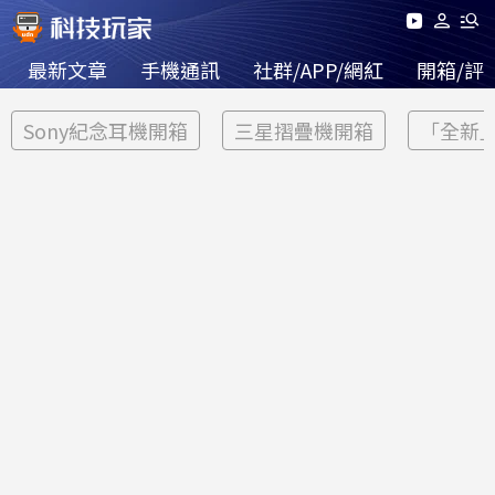
最新文章
手機通訊
社群/APP/網紅
開箱/評
Sony紀念耳機開箱
三星摺疊機開箱
「全新