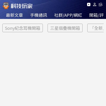
最新文章
手機通訊
社群/APP/網紅
開箱/評
Sony紀念耳機開箱
三星摺疊機開箱
「全新