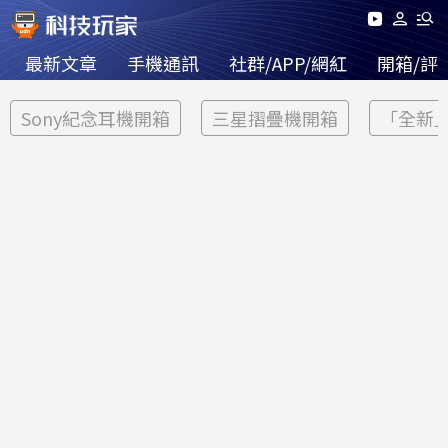
最新文章
手機通訊
社群/APP/網紅
開箱/評
Sony紀念耳機開箱
三星摺疊機開箱
「全新