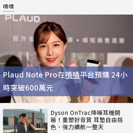
嘖嘖
Plaud Note Pro在
嘖嘖
平台預購 24小
時突破600萬元
Dyson OnTrac降噪耳機開
箱！重塑好音質 耳墊自由搭
色、強力續航一整天