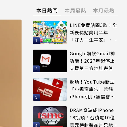
本日熱門
本周最熱
本月最熱
LINE免費貼圖5款！全
新表情貼爽用半年
「好人一生平安」、
「好熱」必用
Google將砍Gmail神
功能！2027年起停止
支援第三方地址寄信
超煩！YouTube新型
「小視窗廣告」惹怨
iPhone用戶無需會員
輕鬆解決
DRAM奇缺成iPhone
18瓶頸！台積電10億
美元待封裝晶片只能枯