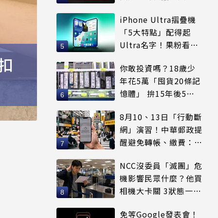
等
iPhone Ultra摺疊機
「5大特點」配得起
Ultra名字！果粉看完
更心動
扣
你敢投資嗎？18歲少
年花5萬「囤貨20條記
憶體」 拚15年後5倍
賣出
8月10、13日「行動斷
網」演習！中華郵政提
醒避免轉帳、繳費：務
必留紀錄
NCC沒委員「滅團」危
機影響民眾什麼？他買
相機大卡關 3狀態一同
受害
免等Google發表會！