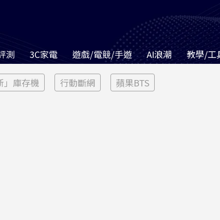
評測
3C家電
遊戲/電競/手遊
AI浪潮
教學/工
新」庫存機
行動斷網
蘋果BTS