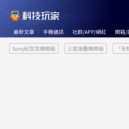
最新文章
手機通訊
社群/APP/網紅
開箱/
Sony紀念耳機開箱
三星摺疊機開箱
「全