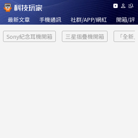
最新文章
手機通訊
社群/APP/網紅
開箱/評
Sony紀念耳機開箱
三星摺疊機開箱
「全新