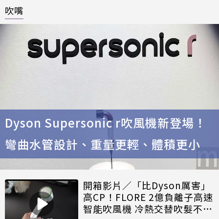
吹嘴
Dyson Supersonic r吹風機新登場！
彎曲水管設計、重量更輕、體積更小
開箱影片／「比Dyson厲害」
高CP！FLORE 2億負離子高速
智能吹風機 冷熱交替吹髮不打