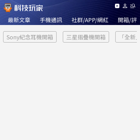
最新文章
手機通訊
社群/APP/網紅
開箱/評
Sony紀念耳機開箱
三星摺疊機開箱
「全新