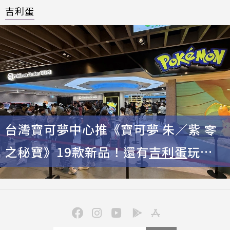
吉利蛋
台灣寶可夢中心推《寶可夢 朱／紫 零
之秘寶》19款新品！還有
吉利蛋
玩偶
超Q