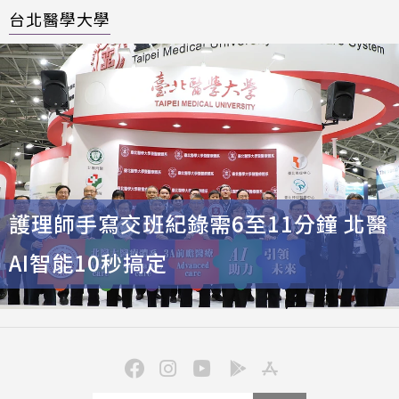
台北醫學大學
護理師手寫交班紀錄需6至11分鐘 北醫
AI智能10秒搞定