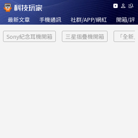
最新文章
手機通訊
社群/APP/網紅
開箱/評
Sony紀念耳機開箱
三星摺疊機開箱
「全新