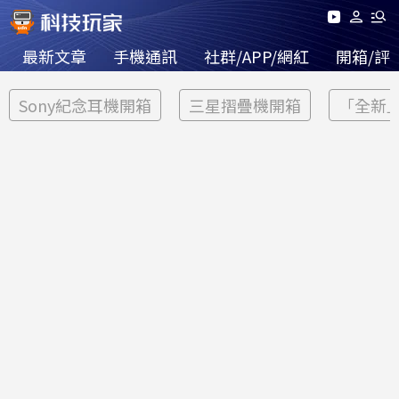
最新文章
手機通訊
社群/APP/網紅
開箱/評
Sony紀念耳機開箱
三星摺疊機開箱
「全新