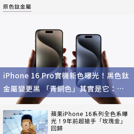
原色鈦金屬
iPhone 16 Pro實機新色曝光！黑色鈦
金屬變更黑 「青銅色」其實是它：更
有質感了
蘋果iPhone 16系列全色系曝
光！9年前超搶手「玫瑰金」
回歸