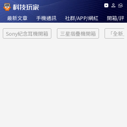
最新文章
手機通訊
社群/APP/網紅
開箱/評
Sony紀念耳機開箱
三星摺疊機開箱
「全新