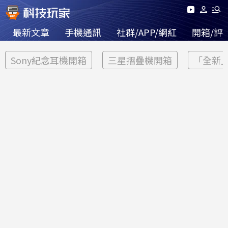
最新文章
手機通訊
社群/APP/網紅
開箱/評
Sony紀念耳機開箱
三星摺疊機開箱
「全新