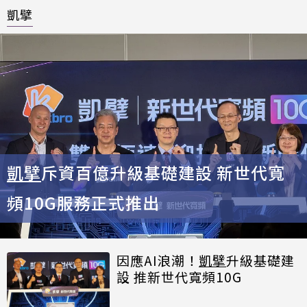
凱擘
凱擘
斥資百億升級基礎建設 新世代寬
頻10G服務正式推出
因應AI浪潮！
凱擘
升級基礎建
設 推新世代寬頻10G