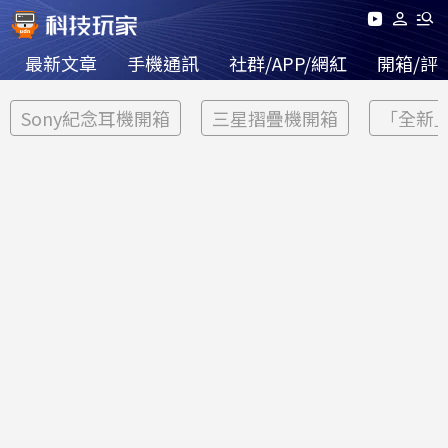
最新文章
手機通訊
社群/APP/網紅
開箱/評
Sony紀念耳機開箱
三星摺疊機開箱
「全新