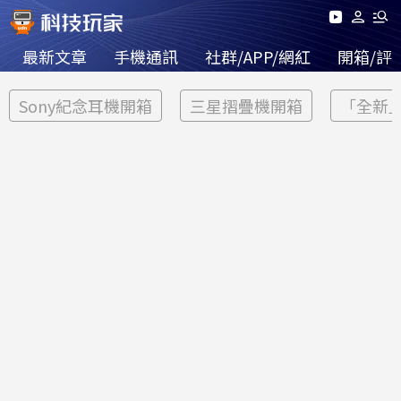
最新文章
手機通訊
社群/APP/網紅
開箱/評
Sony紀念耳機開箱
三星摺疊機開箱
「全新