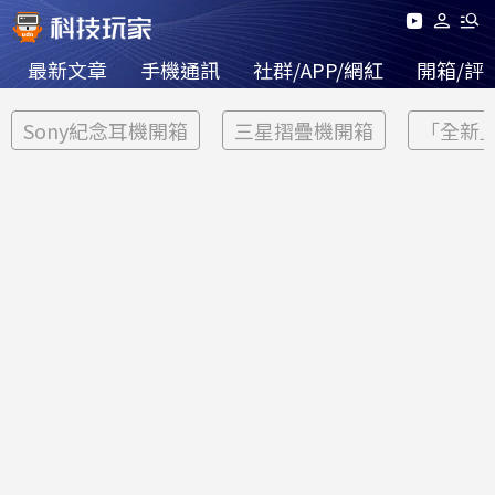
最新文章
手機通訊
社群/APP/網紅
開箱/評
Sony紀念耳機開箱
三星摺疊機開箱
「全新