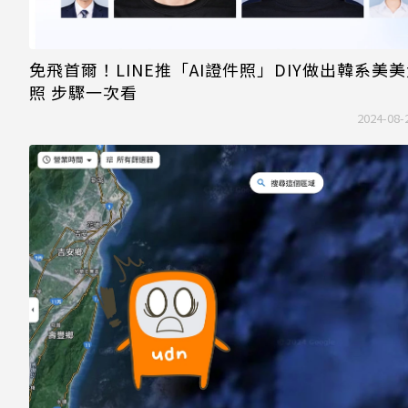
免飛首爾！LINE推「AI證件照」DIY做出韓系美
照 步驟一次看
2024-08-