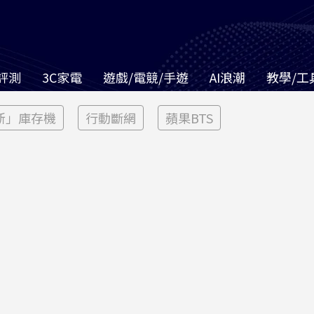
評測
3C家電
遊戲/電競/手遊
AI浪潮
教學/工
新」庫存機
行動斷網
蘋果BTS