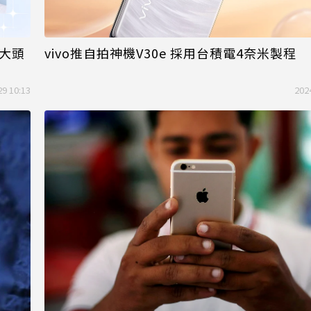
美大頭
vivo推自拍神機V30e 採用台積電4奈米製程
29 10:13
202