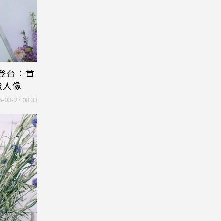
列登台：首
強
人像
6-03-27 08:33