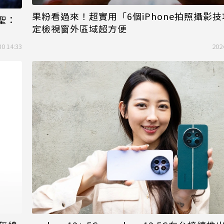
果粉看過來！超實用「6個iPhone拍照攝影技
朝聖：
定檢視窗外區域超方便
30 14:33
202