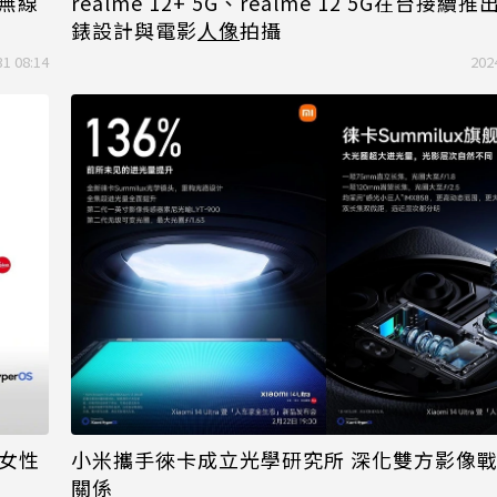
4無線
realme 12+ 5G、realme 12 5G在台接續
錶設計與電影
人像
拍攝
31 08:14
202
打女性
小米攜手徠卡成立光學研究所 深化雙方影像
關係