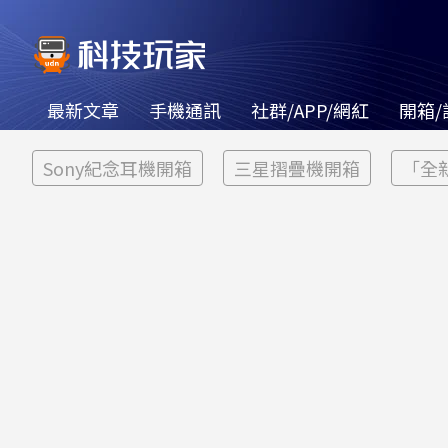
最新文章
手機通訊
社群/APP/網紅
開箱/
Sony紀念耳機開箱
三星摺疊機開箱
「全