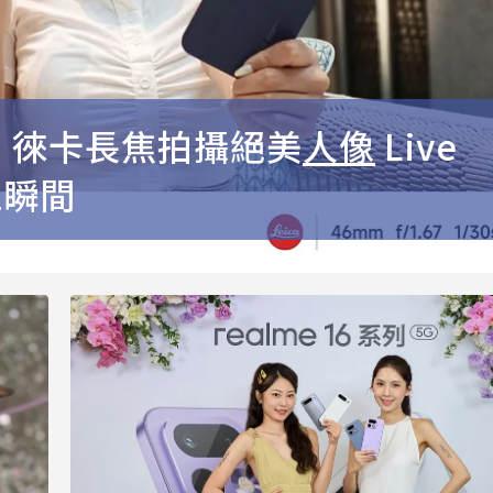
o開箱！徠卡長焦拍攝絕美
人像
Live
血瞬間