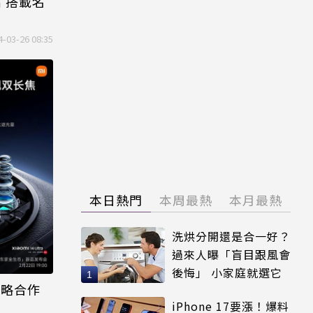
推出 搭載名
4-03-26 08:35
本日熱門
本周最熱
本月最熱
洗烘分開還是合一好？
過來人曝「盲目跟風會
後悔」 小家庭就選它
戰略合作
iPhone 17要漲！爆料