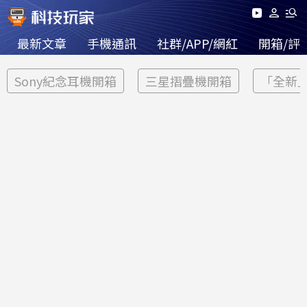
最新文章
手機通訊
社群/APP/網紅
開箱/評
Sony紀念耳機開箱
三星摺疊機開箱
「全新