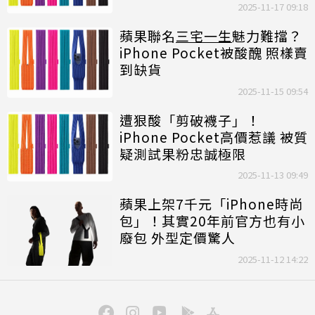
2025-11-17 09:18
蘋果聯名
三宅一生
魅力難擋？
iPhone Pocket被酸醜 照樣賣
到缺貨
2025-11-15 09:54
遭狠酸「剪破襪子」！
iPhone Pocket高價惹議 被質
疑測試果粉忠誠極限
2025-11-13 09:49
蘋果上架7千元「iPhone時尚
包」！其實20年前官方也有小
廢包 外型定價驚人
2025-11-12 14:22