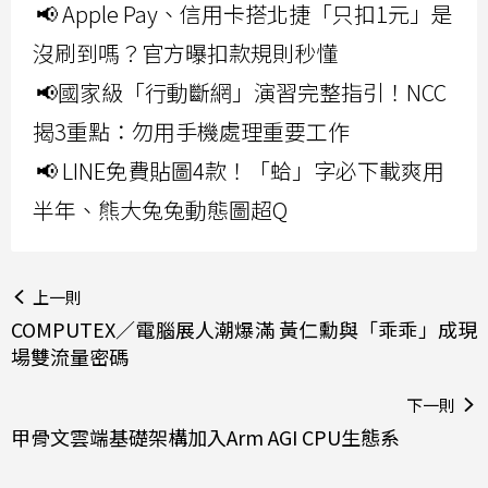
📢 Apple Pay、信用卡搭北捷「只扣1元」是
沒刷到嗎？官方曝扣款規則秒懂
📢國家級「行動斷網」演習完整指引！NCC
揭3重點：勿用手機處理重要工作
📢 LINE免費貼圖4款！「蛤」字必下載爽用
半年、熊大兔兔動態圖超Q
上一則
COMPUTEX／電腦展人潮爆滿 黃仁勳與「乖乖」成現
場雙流量密碼
下一則
甲骨文雲端基礎架構加入Arm AGI CPU生態系