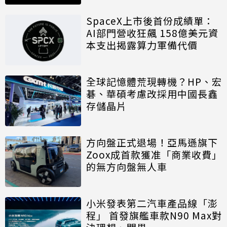
SpaceX上市後首份成績單：
AI部門營收狂飆 158億美元資
本支出揭露算力軍備代價
全球記憶體荒現轉機？HP、宏
碁、華碩考慮改採用中國長鑫
存儲晶片
方向盤正式退場！亞馬遜旗下
Zoox成首款獲准「商業收費」
的無方向盤無人車
小米發表第二汽車產品線「澎
程」 首發旗艦車款N90 Max對