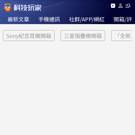
最新文章
手機通訊
社群/APP/網紅
開箱/評
Sony紀念耳機開箱
三星摺疊機開箱
「全新