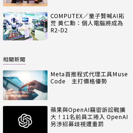
COMPUTEX／童子賢喊AI拓
荒 黃仁勳：個人電腦將成為
R2-D2
相關新聞
Meta首推程式代理工具Muse
Code 主打價格優勢
蘋果與OpenAI竊密訴訟戰擴
大！11名前員工捲入 OpenAI
另涉招募歧視遭重罰