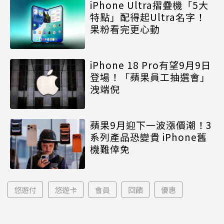
iPhone Ultra摺疊機「5大
特點」配得起Ultra名字！
果粉看完更心動
iPhone 18 Pro有望9月9日
登場！「蘋果員工抽選會」
洩端倪
蘋果9月迎下一波漲價潮！3
系列產品恐變貴 iPhone舊
機難倖免
悠遊付
悠遊卡
會員
回饋
優惠