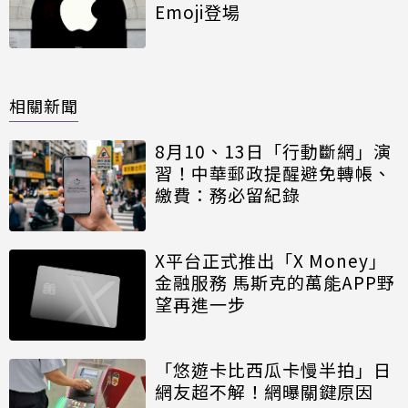
Emoji登場
相關新聞
8月10、13日「行動斷網」演
習！中華郵政提醒避免轉帳、
繳費：務必留紀錄
X平台正式推出「X Money」
金融服務 馬斯克的萬能APP野
望再進一步
「悠遊卡比西瓜卡慢半拍」日
網友超不解！網曝關鍵原因