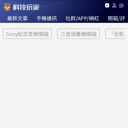
最新文章
手機通訊
社群/APP/網紅
開箱/評
Sony紀念耳機開箱
三星摺疊機開箱
「全新