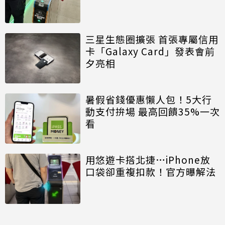
三星生態圈擴張 首張專屬信用
卡「Galaxy Card」發表會前
夕亮相
暑假省錢優惠懶人包！5大行
動支付拚場 最高回饋35%一次
看
用悠遊卡搭北捷…iPhone放
口袋卻重複扣款！官方曝解法