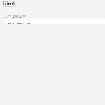
討論區
共有
0
則留言
規範
回覆
還沒有留言，成為第一個發言的人吧！