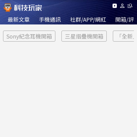
最新文章
手機通訊
社群/APP/網紅
開箱/評
Sony紀念耳機開箱
三星摺疊機開箱
「全新