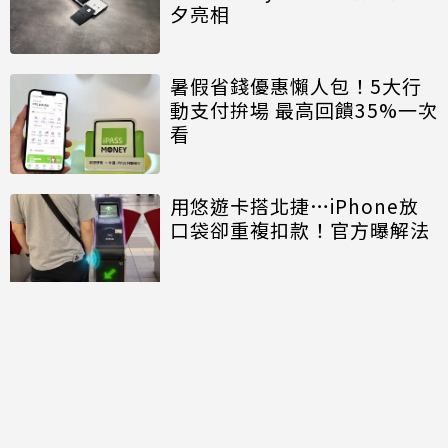
夕亮相
暑假省錢優惠懶人包！5大行
動支付拚場 最高回饋35%一次
看
用悠遊卡搭北捷…iPhone放
口袋卻重複扣款！官方曝解法
討論區
共有
0
則留言