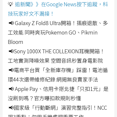
💡
追新聞》》在Google News按下追蹤，科
技玩家好文不漏接！
📢 Galaxy Z Fold8 Ultra開箱！摺痕退散、多
工效能 同時爽玩Pokemon GO、Pikmin
Bloom
📢Sony 1000X THE COLLEXION耳機開箱！
工地實測降噪效果 空間音訊秒置身電影院
📢電商平台買「全新庫存機」踩雷！電池循
環44次還帶維修紀錄 網揭無良賣家手法
📢 Apple Pay、信用卡搭北捷「只扣1元」是
沒刷到嗎？官方曝扣款規則秒懂
📢國家級「行動斷網」演習完整指引！NCC
揭3重點：勿用手機處理重要工作