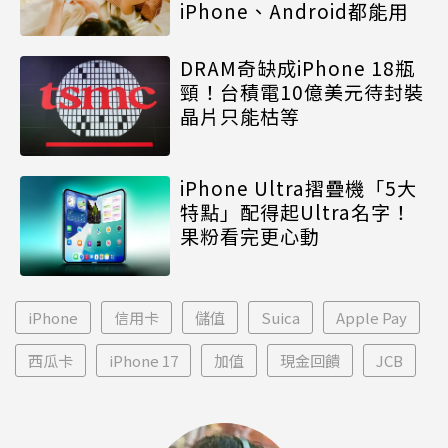
iPhone、Android都能用
DRAM奇缺成iPhone 18瓶
頸！台積電10億美元待封裝
晶片只能枯等
iPhone Ultra摺疊機「5大
特點」配得起Ultra名字！
果粉看完更心動
iPhone
信用卡
儲值
Suica
Apple Pay
西瓜卡
iPhone 17
加值
現金回饋
JCB