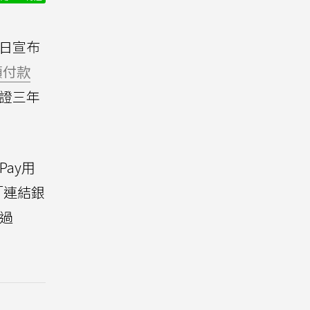
6日宣布
額付款
保證三年
ay用
「連結銀
過