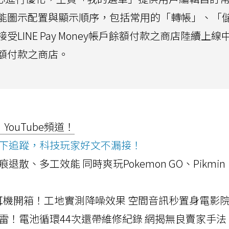
能圖示配置與顯示順序，包括常用的「轉帳」、「
LINE Pay Money帳戶餘額付款之商店陸續上線
額付款之商店。
ouTube頻道！
ws按下追蹤，科技玩家好文不漏接！
a開箱！摺痕退散、多工效能 同時爽玩Pokemon GO、Pikmin
LLEXION耳機開箱！工地實測降噪效果 空間音訊秒置身電影
雷！電池循環44次還帶維修紀錄 網揭無良賣家手法