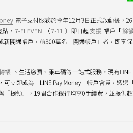
Money
電子支付服務於今年12月3日正式啟動後，2
據點，
7-ELEVEN
（
7-11
）即日起
支援
帳戶「
餘
年底前完成新開通帳戶，前300萬名「開通帳戶」者，即享
轉帳
、生活繳費、乘車碼等一站式服務，現有LINE P
立即成為「LINE Pay Money」帳戶會員，透過
與「提領」，19間合作銀行均享0手續費，並提供超