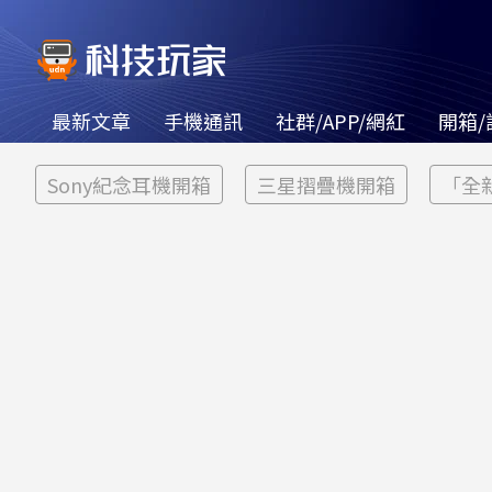
最新文章
手機通訊
社群/APP/網紅
開箱/
Sony紀念耳機開箱
三星摺疊機開箱
「全