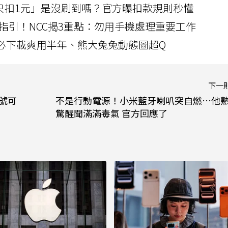
北捷「只扣1元」是沒刷到嗎？官方曝扣款規則秒懂
指引！NCC揭3重點：勿用手機處理重要工作
」字必下載爽用半年、熊大兔兔動態圖超Q
下一
帳號可
不是行動電源！小米藍牙喇叭突自燃…他
驚醒聞滿滿毒氣 官方回應了