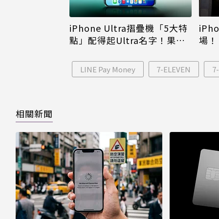
iPh
iPhone Ultra摺疊機「5大特
場！
點」配得起Ultra名字！果粉
倪
看完更心動
LINE Pay Money
7-ELEVEN
7
相關新聞