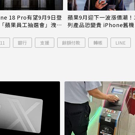
one 18 Pro有望9月9日登
蘋果9月迎下一波漲價潮！
「蘋果員工抽選會」洩端
列產品恐變貴 iPhone舊
倖免
-11
銀行
支援
餘額付款
轉帳
LINE