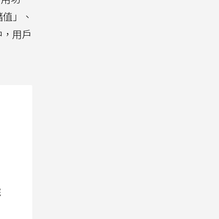
儲值」、
中，用戶
院