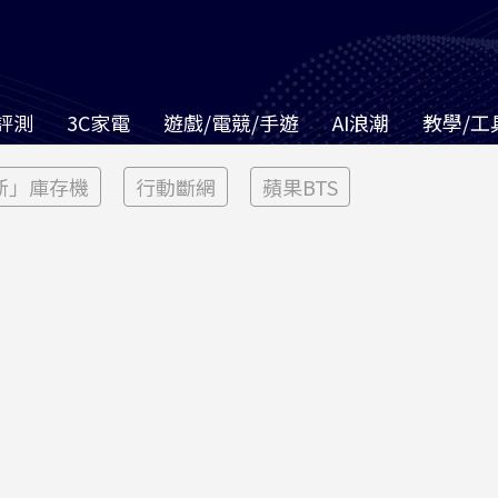
評測
3C家電
遊戲/電競/手遊
AI浪潮
教學/工
新」庫存機
行動斷網
蘋果BTS