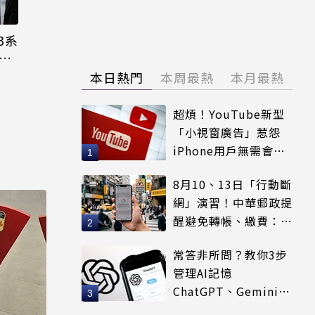
3系
機難
本日熱門
本周最熱
本月最熱
超煩！YouTube新型
「小視窗廣告」惹怨
iPhone用戶無需會員
輕鬆解決
8月10、13日「行動斷
網」演習！中華郵政提
醒避免轉帳、繳費：務
必留紀錄
常答非所問？教你3步
管理AI記憶
ChatGPT、Gemini都
適用