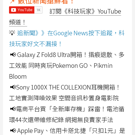
📌 數位新聞搶鮮看！
訂閱《科技玩家》YouTube
頻道！
💡
追新聞》》在Google News按下追蹤，科
技玩家好文不漏接！
📢 Galaxy Z Fold8 Ultra開箱！摺痕退散、多
工效能 同時爽玩Pokemon GO、Pikmin
Bloom
📢Sony 1000X THE COLLEXION耳機開箱！
工地實測降噪效果 空間音訊秒置身電影院
📢電商平台買「全新庫存機」踩雷！電池循
環44次還帶維修紀錄 網揭無良賣家手法
📢 Apple Pay、信用卡搭北捷「只扣1元」是