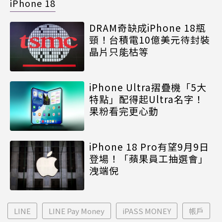
iPhone 18
DRAM奇缺成iPhone 18瓶
頸！台積電10億美元待封裝
晶片只能枯等
iPhone Ultra摺疊機「5大
特點」配得起Ultra名字！
果粉看完更心動
iPhone 18 Pro有望9月9日
登場！「蘋果員工抽選會」
洩端倪
LINE
LINE Pay Money
iPASS MONEY
帳戶