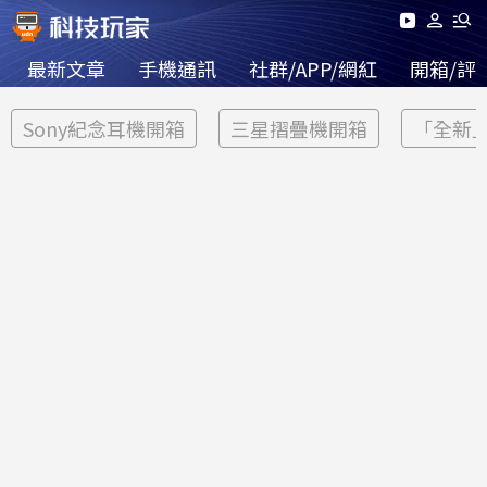
最新文章
手機通訊
社群/APP/網紅
開箱/評
Sony紀念耳機開箱
三星摺疊機開箱
「全新