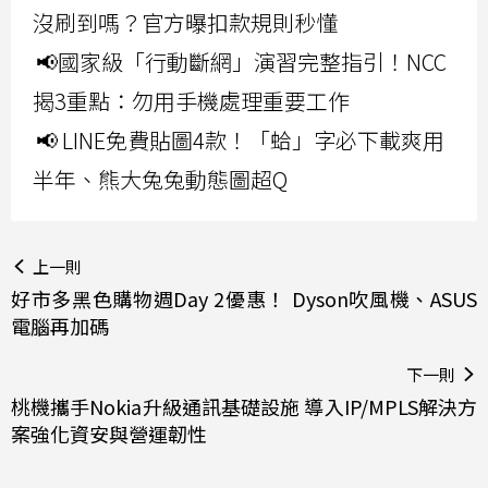
沒刷到嗎？官方曝扣款規則秒懂
📢國家級「行動斷網」演習完整指引！NCC
揭3重點：勿用手機處理重要工作
📢 LINE免費貼圖4款！「蛤」字必下載爽用
半年、熊大兔兔動態圖超Q
上一則
好市多黑色購物週Day 2優惠！ Dyson吹風機、ASUS
電腦再加碼
下一則
桃機攜手Nokia升級通訊基礎設施 導入IP/MPLS解決方
案強化資安與營運韌性