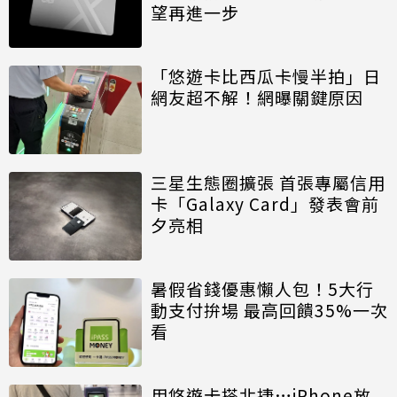
望再進一步
「悠遊卡比西瓜卡慢半拍」日
網友超不解！網曝關鍵原因
三星生態圈擴張 首張專屬信用
卡「Galaxy Card」發表會前
夕亮相
暑假省錢優惠懶人包！5大行
動支付拚場 最高回饋35%一次
看
用悠遊卡搭北捷…iPhone放