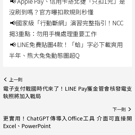
📢 Apple Pay、信用卡搭北捷「只扣1元」是
沒刷到嗎？官方曝扣款規則秒懂
📢國家級「行動斷網」演習完整指引！NCC
揭3重點：勿用手機處理重要工作
📢 LINE免費貼圖4款！「蛤」字必下載爽用
半年、熊大兔兔動態圖超Q
上一則
電子支付戰國時代來了！LINE Pay獲金管會核發電支
執照將加入戰局
下一則
更實用！ChatGPT傳導入Office工具 介面可直接開
Excel、PowerPoint