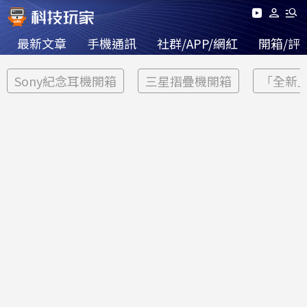
最新文章
手機通訊
社群/APP/網紅
開箱/評
Sony紀念耳機開箱
三星摺疊機開箱
「全新