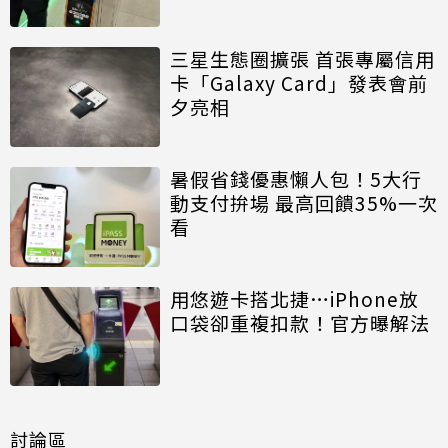
三星生態圈擴張 首張專屬信用
卡「Galaxy Card」發表會前
夕亮相
暑假省錢優惠懶人包！5大行
動支付拚場 最高回饋35%一次
看
用悠遊卡搭北捷…iPhone放
口袋卻重複扣款！官方曝解法
討論區