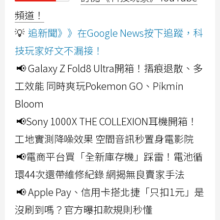
頻道！
💡
追新聞》》在Google News按下追蹤，科
技玩家好文不漏接！
📢 Galaxy Z Fold8 Ultra開箱！摺痕退散、多
工效能 同時爽玩Pokemon GO、Pikmin
Bloom
📢Sony 1000X THE COLLEXION耳機開箱！
工地實測降噪效果 空間音訊秒置身電影院
📢電商平台買「全新庫存機」踩雷！電池循
環44次還帶維修紀錄 網揭無良賣家手法
📢 Apple Pay、信用卡搭北捷「只扣1元」是
沒刷到嗎？官方曝扣款規則秒懂