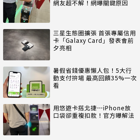
網友超不解！網曝關鍵原因
三星生態圈擴張 首張專屬信用
卡「Galaxy Card」發表會前
夕亮相
暑假省錢優惠懶人包！5大行
動支付拚場 最高回饋35%一次
看
用悠遊卡搭北捷…iPhone放
口袋卻重複扣款！官方曝解法