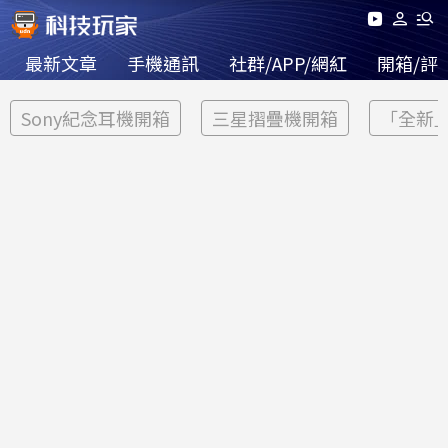
最新文章
手機通訊
社群/APP/網紅
開箱/評
Sony紀念耳機開箱
三星摺疊機開箱
「全新