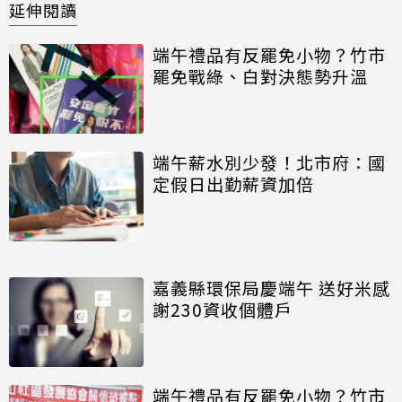
延伸閱讀
端午禮品有反罷免小物？竹市
罷免戰綠、白對決態勢升溫
端午薪水別少發！北市府：國
定假日出勤薪資加倍
嘉義縣環保局慶端午 送好米感
謝230資收個體戶
端午禮品有反罷免小物？竹市